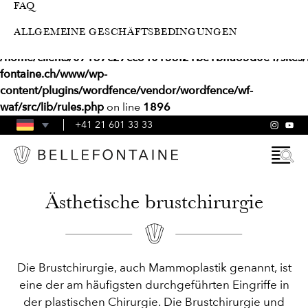
FAQ
Deprecated
: preg_replace(): Passing null to parameter #3
ALLGEMEINE GESCHÄFTSBEDINGUNGEN
($subject) of type array|string is deprecated in
/home/clients/07137c27cc840153f21be1bffa65d0e4/sites/b
fontaine.ch/www/wp-
content/plugins/wordfence/vendor/wordfence/wf-
waf/src/lib/rules.php
on line
1896
+41 21 601 33 33
Ästhetische brustchirurgie
Die Brustchirurgie, auch Mammoplastik genannt, ist
eine der am häufigsten durchgeführten Eingriffe in
der plastischen Chirurgie. Die Brustchirurgie und