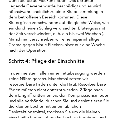
wenn Sie blaue Flecken haben. Das darunter
liegende Gewebe wurde beschädigt und es wird
höchstwahrscheinlich zu einer Blutansammlung in
dem betroffenen Bereich kommen. Diese
Blutergüsse verschwinden auf die gleiche Weise, wie
ein durch einen Schlag verursachter Bluterguss mit
der Zeit verschwindet ( d. h. ein bis zwei Wochen ).
Manchmal verschreiben wir eine heparinhaltige
Creme gegen blaue Flecken, aber nur eine Woche
nach der Operation.
Schritt 4: Pflege der Einschnitte
In den meisten Fällen einer Fettabsaugung werden
keine Nähte gesetzt. Manchmal setzen wir
resorbierbare Fäden unter die Haut. Resorbierbare
Fäden müssen nicht entfernt werden. 2 Tage nach
dem Eingriff entfernen Sie den Kompressionsmieder
und alle Verbände, duschen Sie und desinfizieren Sie
die kleinen Löcher mit einem üblichen
Desinfektionsmittel, trocknen Sie um die kleinen
Einschnitte herum, ohne das Loch zu berühren, und