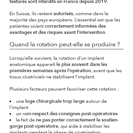
texturés sont interdits en France depuis 2019
.
En Suisse, ils restent
autorisés
, comme dans la
majorité des pays européens. L’essentiel est que les
patientes soient
correctement informées des
avantages et des risques avant l’intervention
.
Quand la rotation peut-elle se produire ?
Lorsqu’elle survient, la rotation d’un implant
anatomique apparaît
le plus souvent dans les
premières semaines après l’opération
, avant que les
tissus cicatriciels ne stabilisent l’implant.
Plusieurs facteurs peuvent favoriser cette rotation :
une
loge chirurgicale trop large
autour de
l’implant
un n
on-respect des consignes post-opératoires
le fait de
ne pas porter correctement le soutien-
gorge post-opératoire
, qui aide à stabiliser les
implants pendant la phase de cicatrisation