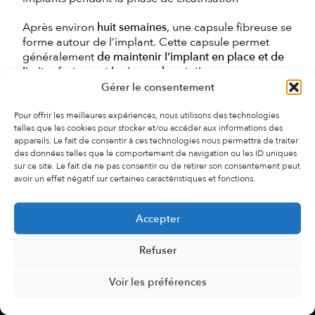
Après environ
huit semaines
, une capsule fibreuse se
forme autour de l’implant. Cette capsule permet
généralement
de maintenir l’implant en place et de
limiter fortement le risque de rotation
.
Gérer le consentement
Quelle est la fréquence de cette
complication ?
Pour offrir les meilleures expériences, nous utilisons des technologies
telles que les cookies pour stocker et/ou accéder aux informations des
appareils. Le fait de consentir à ces technologies nous permettra de traiter
Une
légère rotation des implants anatomiques
peut
des données telles que le comportement de navigation ou les ID uniques
être observée relativement fréquemment, dans
sur ce site. Le fait de ne pas consentir ou de retirer son consentement peut
environ
10 % des cas
, mais elle est souvent
discrète
avoir un effet négatif sur certaines caractéristiques et fonctions.
et sans conséquence esthétique importante
.
Accepter
En revanche, une
rotation complète de 180
degrés
entraîne une modification évidente de la
forme du sein.
Refuser
Que faire en cas de rotation importante ?
Voir les préférences
CONTACT
WHATSAPP
+41 21 601 33 33
Lorsqu’une rotation importante survient et qu’elle