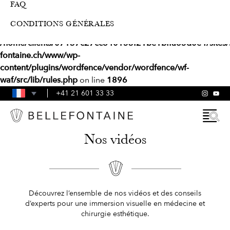
FAQ
Deprecated
: preg_replace(): Passing null to parameter #3
CONDITIONS GÉNÉRALES
($subject) of type array|string is deprecated in
/home/clients/07137c27cc840153f21be1bffa65d0e4/sites/b
fontaine.ch/www/wp-
content/plugins/wordfence/vendor/wordfence/wf-
waf/src/lib/rules.php
on line
1896
+41 21 601 33 33
Nos vidéos
Découvrez l’ensemble de nos vidéos et des conseils
d’experts pour une immersion visuelle en médecine et
chirurgie esthétique.