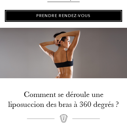
radicale qu’une liposuccion. La plupart des
chirurgiens adoptent une approche assez
conservatrice pour traiter les bras par liposuccion. Ils
PRENDRE RENDEZ-VOUS
ne traitent en général que les dessous du bras. Dans
le cas d’une liposuccion à 360 degrés, nous
liposuccons, le bas, le haut, les côtés ainsi que la
zone proche de l’épaule. Pour être honnête, une
liposuccion des bras à 360 degrés n’est jamais
exactement complète. Il faut éviter une petite parte
de la zone interne des bras afin d’éviter de léser les
vaisseaux et nerfs du bras sur la face interne dont
l’artère humérale.
Comment se déroule une
liposuccion des bras à 360 degrés ?