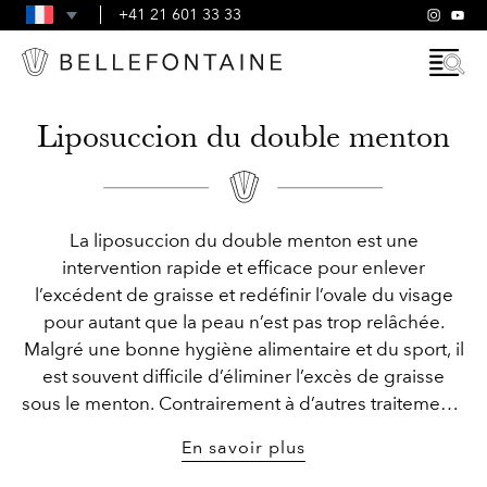
FAQ
+41 21 601 33 33
CONDITIONS GÉNÉRALES
Liposuccion du double menton
La liposuccion du double menton est une
intervention rapide et efficace pour enlever
l’excédent de graisse et redéfinir l’ovale du visage
pour autant que la peau n’est pas trop relâchée.
Malgré une bonne hygiène alimentaire et du sport, il
est souvent difficile d’éliminer l’excès de graisse
sous le menton. Contrairement à d’autres traitements
non invasifs, la liposuccion du double menton
En savoir plus
permet d’enlever rapidement presque toute la
graisse sous le menton et offre des résultats