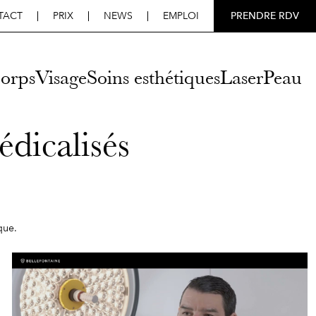
TACT
PRIX
NEWS
EMPLOI
PRENDRE RDV
orps
Visage
Soins esthétiques
Laser
Peau
édicalisés
que.