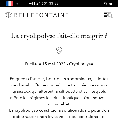
FAQ
+41 21 601 33 33
CONDITIONS GÉNÉRALES
La cryolipolyse fait-elle maigrir ?
Publié le
15 mai 2023
-
Cryolipolyse
Poignées d’amour, bourrelets abdominaux, culottes
de cheval… On ne connaît que trop bien ces amas
graisseux qui altèrent la silhouette et sur lesquels
même les régimes les plus drastiques n’ont souvent
aucun effet.
La cryolipolyse constitue la solution idéale pour s’en
débarrasser : non invasive et peu contraignante,